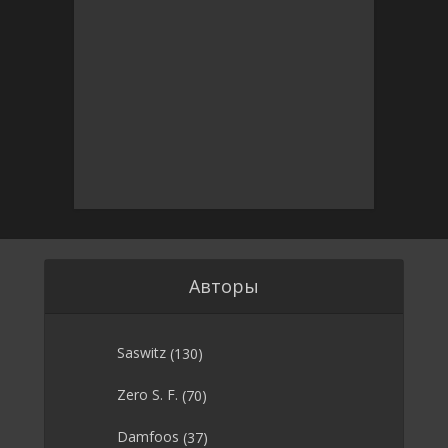
Авторы
Saswitz
(130)
Zero S. F.
(70)
Damfoos
(37)