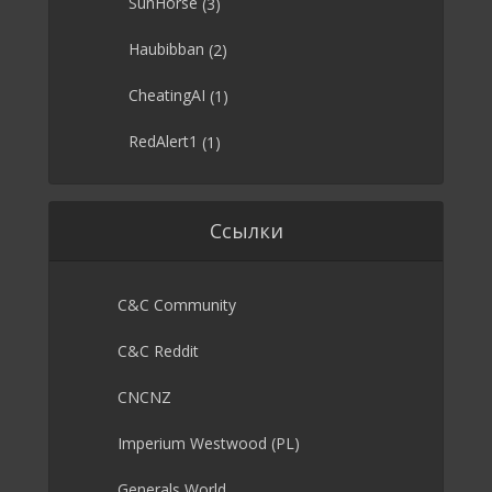
SunHorse
(3)
Haubibban
(2)
CheatingAI
(1)
RedAlert1
(1)
Ссылки
C&C Community
C&C Reddit
CNCNZ
Imperium Westwood (PL)
Generals World