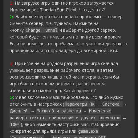
В
: На загрузке игры один из игроков загружается.
Играем через
Tiberian Sun Client
. Что делать?
О
: Наиболее вероятная причина проблемы — сервер.
Смените сервер, т.е. туннель. Нажмите на
кнопку
и выберите другой сервер,
Change Tunnel
который будет оптимальным по пингу всем игрокам.
Если не помогло, то проблема в соединении до вашего
провайдера или от провайдера до всемирной сети.
В
: При игре не на родном разрешении игра сначала
уменьшает разрешение рабочего стола, а затем
воспроизводится лишь в той части экрана, если бы
игра была в оконном режиме с разрешением
изначального монитора. Как исправить?
О
: У вас включено масштабирование. Его либо нужно
отключить в настройках (
→
→
Параметры ПК
Система
→
→
Дисплей
Масштаб и разметка
Изменение
→
размера текста, приложений и других элементов
), либо изменить настройки масштабирования
100%
конкретно для ярылка игры или
game.exe
(
→
→