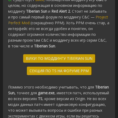
целом, но содержащая в основном информацию по
моддингу
Tiberian
Sun
и
Red
Alert
2
. Стоит не забывать
и про самый первый форум по моддингу C&C —
Project
Perfect Mod
(сокращённо PPM). Хоть PPM очень стар, а
интерфейс его не всегда удобен и понятен, он
содержит огромное количество информации по
разным проектам C&C и моддингу всех игр серии C&C,
в том числе и
Tiberian Sun
.
ВИКИ ПО МОДДИНГУ TIBERIAN SUN
СЕКЦИЯ ПО TS НА ФОРУМЕ PPM
Помимо этого необходимо учитывать, что для
Tiberian
Sun,
точнее для
game.exe
, имеется патч, используемый
во всех версиях
TS
, кроме версии из Origin. Не во всех
модах данных патч имеет одинаковую конфигурацию,
что может вызывать вопросы и ошибки при разных
экспериментах с движком игры, если вы решитесь