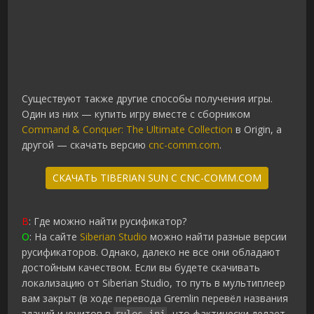
Существуют также другие способы получения игры.
Один из них — купить игру вместе с сборником
Command & Conquer: The Ultimate Collection
в Origin, а
другой — скачать версию
cnc-comm.com
.
СКАЧАТЬ TIBERIAN SUN С CNC-COMM.COM
В
: Где можно найти русификатор?
О
: На сайте
Siberian Studio
можно найти разные версии
русификаторов. Однако, далеко не все они обладают
достойным качеством. Если вы будете скачивать
локализацию от Siberian Studio, то путь в мультиплеер
вам закрыт (в ходе перевода Gremlin перевёл названия
зданий и юнитов в
, что фактически делает
rules.ini