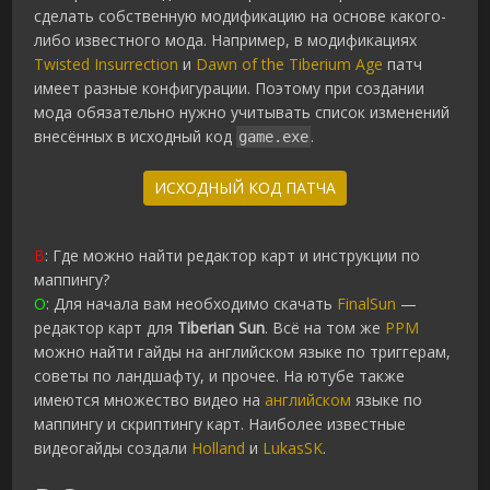
сделать собственную модификацию на основе какого-
либо известного мода. Например, в модификациях
Twisted Insurrection
и
Dawn of the Tiberium Age
патч
имеет разные конфигурации. Поэтому при создании
мода обязательно нужно учитывать список изменений
внесённых в исходный код
.
game.exe
ИСХОДНЫЙ КОД ПАТЧА
В
: Где можно найти редактор карт и инструкции по
маппингу?
О
: Для начала вам необходимо скачать
FinalSun
—
редактор карт для
Tiberian Sun
. Всё на том же
PPM
можно найти гайды на английском языке по триггерам,
советы по ландшафту, и прочее. На ютубе также
имеются множество видео на
английском
языке по
маппингу и скриптингу карт. Наиболее известные
видеогайды создали
Holland
и
LukasSK
.