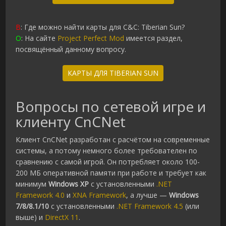
В
: Где можно найти карты для C&C: Tiberian Sun?
О
: На сайте
Project Perfect Mod
имеется раздел,
посвящённый данному вопросу.
КАРТЫ ДЛЯ TIBERIAN SUN
Вопросы по сетевой игре и
клиенту CnCNet
Клиент CnCNet разработан с расчётом на современные
системы, а потому немного более требователен по
сравнению с самой игрой. Он потребляет около 100-
200 МБ оперативной памяти при работе и требует как
минимум
Windows XP
с установленными
.NET
Framework 4.0
и
XNA Framework
, а лучше —
Windows
7/8/8.1/10
c установленными
.NET Framework 4.5
(или
выше) и
DirectX 11
.