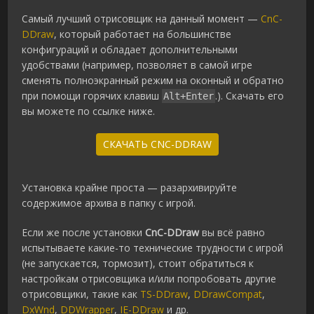
Самый лучший отрисовщик на данный момент —
CnC-
DDraw
, который работает на большинстве
конфигураций и обладает дополнительными
удобствами (например, позволяет в самой игре
сменять полноэкранный режим на оконный и обратно
при помощи горячих клавиш
.). Скачать его
Alt+Enter
вы можете по ссылке ниже.
СКАЧАТЬ CNC-DDRAW
Установка крайне проста — разархивируйте
содержимое архива в папку с игрой.
Если же после установки
CnC-DDraw
вы всё равно
испытываете какие-то технические трудности с игрой
(не запускается, тормозит), стоит обратиться к
настройкам отрисовщика и/или попробовать другие
отрисовщики, такие как
TS-DDraw
,
DDrawCompat
,
DxWnd
,
DDWrapper
,
IE-DDraw
и др.