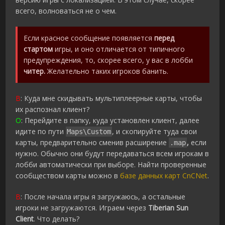
всего, волноваться не о чем.
Если красное сообщение появляется
перед
стартом
игры, и оно отличается от типичного
предупреждения, то, скорее всего, у вас в лобби
читер.
Желательно таких игроков банить.
В
: Куда мне скидывать мультиплеерные карты, чтобы
их распознал клиент?
О
: Перейдите в папку, куда установлен клиент, далее
идите по пути
, и скопируйте туда свои
Maps\Custom
карты, предварительно сменив расширение
,
если
.map
нужно. Обычно они будут передаваться всем игрокам в
лобби автоматически при выборе. Найти проверенные
сообществом карты можно в
базе данных карт CnCNet
.
В
: После начала игры я загружаюсь, а остальные
игроки не загружаются. Играем через
Tiberian Sun
Client
. Что делать?