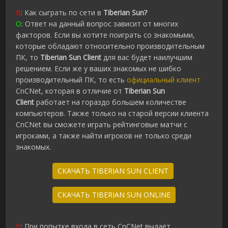
В
: Как сыграть по сети в
Tiberian Sun?
О
: Ответ на данный вопрос зависит от многих
факторов. Если вы хотите поиграть со знакомыми,
которые обладают относительно производительным
ПК, то
Tiberian Sun Client
для вас будет наилучшим
решением. Если же у ваших знакомых не шибко
производительный ПК, то есть
официальный клиент
CnCNet, которая в отличие от
Tiberian Sun
Client
работает на гораздо большем количестве
компьютеров. Также только на старой версии клиента
CnCNet вы сможете играть рейтинговые матчи с
игроками, а также найти игроков не только среди
знакомых.
СКАЧАТЬ TIBERIAN SUN CLIENT
СКАЧАТЬ TIBERIAN SUN ONLINE
В
: При попытке входа в сеть CnCNet выдаёт