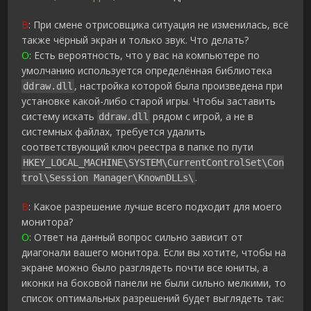
В
: При смене отрисовщика ситуация не изменилась, всё
также чёрный экран и только звук. Что делать?
О
: Есть вероятность, что у вас на компьютере по
умолчанию используется определённая библиотека
, настройка которой была произведена при
ddraw.dll
установке какой-либо старой игры. Чтобы заставить
систему искать
рядом с игрой, а не в
ddraw.dll
системных файлах, требуется удалить
соответствующий ключ реестра в папке по пути
HKEY_LOCAL_MACHINE\SYSTEM\CurrentControlSet\Con
.
trol\Session Manager\KnownDLLs\
В
: Какое разрешение лучше всего подходит для моего
монитора?
О
: Ответ на данный вопрос сильно зависит от
диагонали вашего монитора. Если вы хотите, чтобы на
экране можно было разглядеть почти все юниты, а
иконки на боковой панели не были сильно мелкими, то
список оптимальных разрешений будет выглядеть так: