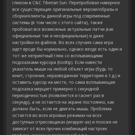
глюком в C&C Tiberian Sun. Перепробовал наверное
все существующие оригинальные версии/образы и
сборки/клиенты данной игры под современные
системы (в том числе с этого сайта), также
пробовал все возможные актуальные патчи (как
официальные так и неофициальные) и даже
настройки ini-файлов. Во всех случаях сама игра
идет вроде бы нормально, однако везде есть один и
тот же неприятный глюк со всплывающими
подсказками курсора (tooltip). Если навести
указатель мыши на любой объект игры (будь то
юнит, строение, неразведанная территория и т.д.) и
оставить курсор на месте, то сама всплывающая
подсказка мерцает примерно с секундной
периодичностью (появляется и гаснет раз в
секунду), а не остается на экране постоянно, как
должно быть, если не двигать мышь. Проблема
остается во всех игровых режимах на всех
доступных отрисовщиках (wrapper-ах) и похоже не
зависит от всех прочих комбинаций настроек