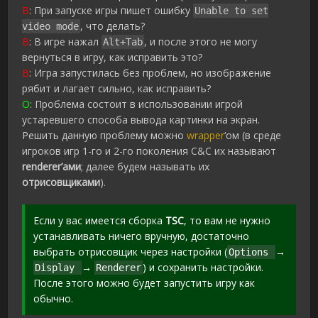
В
: При запуске игры пишет ошибку
Unable to set
, что делать?
video mode
В
: В игре нажал
, и после этого не могу
Alt+Tab
вернуться в игру, как исправить это?
В
: Игра запустилась без проблем, но изображение
рябит и лагает сильно, как исправить?
О
: Проблема состоит в использовании игрой
устаревшего способа вывода картинки на экран.
Решить данную проблему можно
wrapper
‘ом (в среде
игроков игр 1-го и 2-го поколения C&C их называют
renderer’ами
; далее будем называть их
отрисовщиками
).
Если у вас имеется сборка
TSC
, то вам не нужно
устанавливать ничего вручную, достаточно
выбрать отрисовщик через настройки (
→
Options
→
) и сохранить настройки.
Display
Renderer
После этого можно будет запустить игру как
обычно.