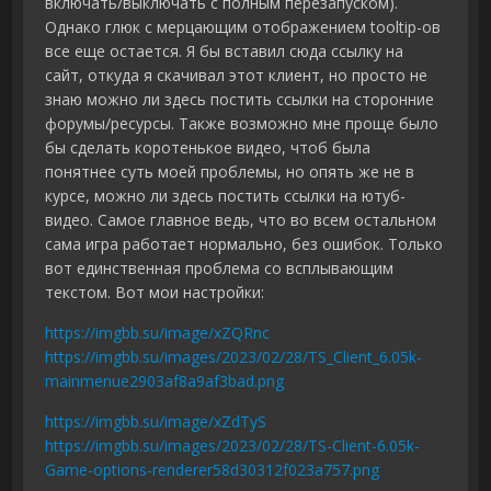
включать/выключать с полным перезапуском).
Однако глюк с мерцающим отображением tooltip-ов
все еще остается. Я бы вставил сюда ссылку на
сайт, откуда я скачивал этот клиент, но просто не
знаю можно ли здесь постить ссылки на сторонние
форумы/ресурсы. Также возможно мне проще было
бы сделать коротенькое видео, чтоб была
понятнее суть моей проблемы, но опять же не в
курсе, можно ли здесь постить ссылки на ютуб-
видео. Самое главное ведь, что во всем остальном
сама игра работает нормально, без ошибок. Только
вот единственная проблема со всплывающим
текстом. Вот мои настройки:
https://imgbb.su/image/xZQRnc
https://imgbb.su/images/2023/02/28/TS_Client_6.05k-
mainmenue2903af8a9af3bad.png
https://imgbb.su/image/xZdTyS
https://imgbb.su/images/2023/02/28/TS-Client-6.05k-
Game-options-renderer58d30312f023a757.png