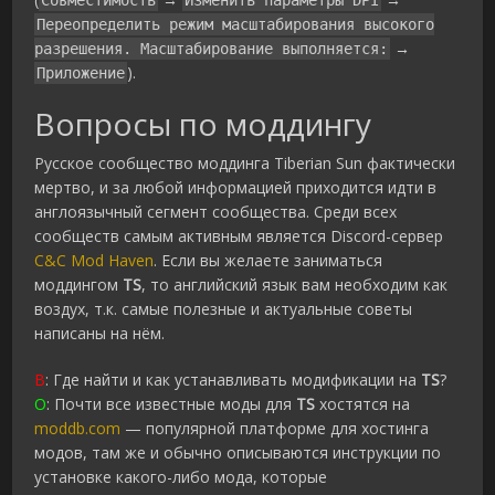
Совместимость
Изменить параметры DPI
Переопределить режим масштабирования высокого
→
разрешения. Масштабирование выполняется:
).
Приложение
Вопросы по моддингу
Русское сообщество моддинга Tiberian Sun фактически
мертво, и за любой информацией приходится идти в
англоязычный сегмент сообщества. Среди всех
сообществ самым активным является Discord-сервер
C&C Mod Haven
. Если вы желаете заниматься
моддингом
TS
, то английский язык вам необходим как
воздух, т.к. самые полезные и актуальные советы
написаны на нём.
В
: Где найти и как устанавливать модификации на
TS
?
О
: Почти все известные моды для
TS
хостятся на
moddb.com
— популярной платформе для хостинга
модов, там же и обычно описываются инструкции по
установке какого-либо мода, которые