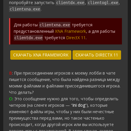
попробуйте запустить
,
,
clientdx.exe
clientogl.exe
.
clientxna.exe
Для работы
требуется
clientxna.exe
предустановленный
XNA Framework
, а для работы
требуется
DirectX 11
.
clientdx.exe
СКАЧАТЬ XNA FRAMEWORK
СКАЧАТЬ DIRECTX 11
В
: При присоединении игроков к моему лобби в чате
пишется сообщение, что была найдена разница между
моими файлами и файлами присоединившегося игрока.
Что делать?
О
: Это сообщение нужно для того, чтобы определить
читеров (на сленге игроков — “
ini dog
“), которые
изменяют файлы игры, чтобы у них были нечестные
преимущества перед вами, но такое частенько
происходит, когда другой игрок или вы используете
версию игры с локализацией. В этом случае, скорее