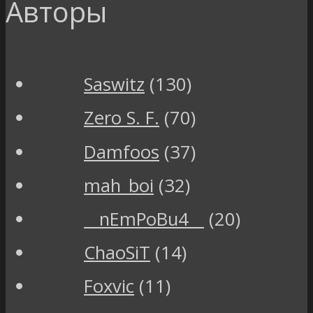
Авторы
Saswitz
(130)
Zero S. F.
(70)
Damfoos
(37)
mah_boi
(32)
__nEmPoBu4__
(20)
ChaoSiT
(14)
Foxvic
(11)