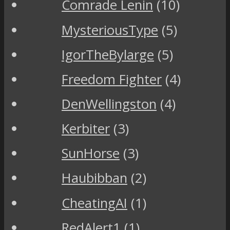
Comrade Lenin
(10)
MysteriousType
(5)
IgorTheBylarge
(5)
Freedom Fighter
(4)
DenWellingston
(4)
Kerbiter
(3)
SunHorse
(3)
Haubibban
(2)
CheatingAI
(1)
RedAlert1
(1)