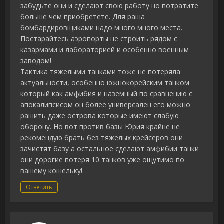
забудьте они и сделают свою работу но потратите
больше чем приобретете. Для раша
бомбардировщиками надо много много места.
Постарайтесь аэропорты не строить рядом с
казармами и лабораторией и особенно военным
заводом!
Тактика тяжелыми танками тоже не потеряла
актуальности, особенно южнокорейским танком
который как амфибия и наземный по сравнению с
апокалипсисом он более универсален его можно
рашить даже острова которые имеют слабую
оборону. Но вот против базы Юрия крайне не
рекомендую брать без тяжелых крейсеров они
зачистят базу а остальное сделают амфибии танки
они дорогие потеря 10 танков уже ощутимо по
вашему кошельку!
Ответить