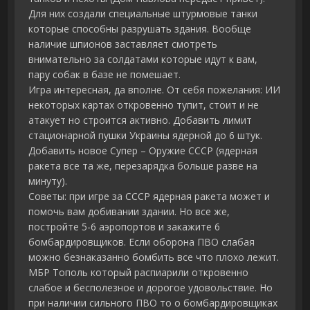
Для них создали специальные штурмовые танки
которые способны разрушать здания. Вообще
наличие шпионов заставляет смотреть
внимательно за солдатами которые идут к вам,
пару собак в базе не помешает.
Игра интересная, да вполне. От себя пожелания: ИИ
некоторых картах откровенно тупит, стоит и не
атакует но строится активно. Добавить лимит
стационарной пушки Украины ядерной до 6 штук.
Добавить новое Супер – Оружие СССР (ядерная
ракета все та же, перезарядка больше разве на
минуту).
Советы: при игре за СССР ядерная ракета может и
помочь вам добивании здании. Но все же,
постройте 5-6 аэропортов и закажите 6
бомбардировщиков. Если оборона ПВО слабая
можно безнаказанно бомбить все что плохо лежит.
МБР Тополь который распиарили откровенно
слабое и бесполезное и дорогое удовольствие. Но
при наличии сильного ПВО то о бомбардировщиках