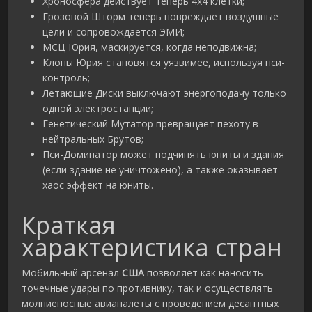
Хроносфера действует теперь 4х4 клетки;
Грозовой Шторм теперь повреждает воздушные
цели и сопровождается ЭМИ;
МСЦ Юрия, маскируется, когда неподвижна;
Клоны Юрия становятся уязвимее, используя пси-
контроль;
Летающие Диски выключают энергоподачу только
одной электростанции;
Генетический Мутатор превращает пехоту в
нейтральных Брутов;
Пси-Доминатор может подчинять юниты и здания
(если здание не уничтожено), а также оказывает
хаос эффект на юниты.
Краткая
характеристика стран
Мобильный арсенал
США
позволяет как наносить
точечные удары по противнику, так и осуществлять
молниеносные авианалеты с проведением десантных