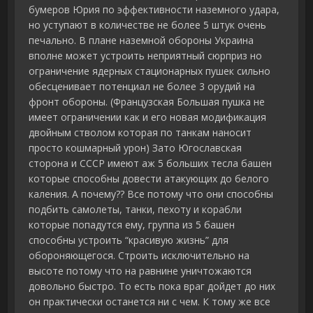
бумеров Юрия по эффективности наземного удара,
но уступают в количестве не более 5 штук очень
печально. В плане наземной обороны Украина
вполне может устроить неприятный сюрприз но
ограничение ядерных стационарных пушек сильно
обесценивает потенциал не более 3 орудий на
фронт обороны. (Французская Большая пушка не
имеет ограничении как и его новая модификация
двойным стволом которая по танкам наносит
просто кошмарный урон) Зато Югославская
сторона и СССР имеют аж 5 больших тесла башен
которые способны довести атакующих до белого
каления. А почему?? Все потому что они способны
подбить самолеты, танки, пехоту и корабли
которые попадутся ему, группа из 5 башен
способны устроить “красивую жизнь” для
обороняющегося. Строить исключительно на
высоте потому что на равнине уничтожаются
довольно быстро. То есть пока враг дойдет до них
он практически останется ни с чем. К тому же все