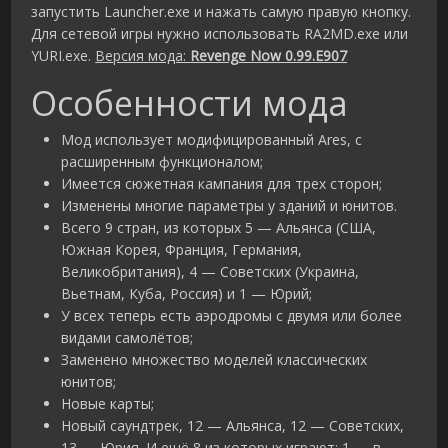
запустить Launcher.exe и нажать самую правую кнопку.
Для сетевой игры нужно использовать RA2MD.exe или
YURI.exe.
Версия мода:
Revenge Now 0.99.E907
Особенности мода
Мод использует модифицированный Ares, c
расширенным функционалом;
Имеется сюжетная кампания для трех сторон;
Изменены многие параметры у зданий и юнитов.
Всего 9 стран, из которых 5 — Альянса (США,
Южная Корея, Франция, Германия,
Великобритания), 4 — Советских (Украина,
Вьетнам, Куба, Россия) и 1 — Юрий;
У всех теперь есть аэродромы с двумя или более
видами самолётов;
Заменено множество моделей классических
юнитов;
Новые карты;
Новый саундтрек, 12 — Альянса, 12 — Советских,
13 — Юрия. И ещё 8 из которых играют: 1 — в