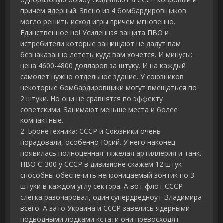
причем ядерный. Звено из 4 бомбардировщиков
могло решить исход игры причем мгновенно.
Единственное но! Усиленная защита ПВО и
истребители которые защищают не дадут вам
безнаказанно лететь куда вам хочется. И минусы:
цена 4600-4800 долларов за штуку. И на каждый
самолет нужно отдельное здание. У союзников
некоторые бомбардировщики могут вмещаться по
2 штуки. Но они не сравнятся по эффекту
советскими. Занимают меньше места и более
компактные.
2. Бронетехника: СССР и Союзники очень
порадовали, особенно Юрий. У него наконец
появилась полноценная тяжелая артиллерия и танк.
ПВО С-300 у СССР в дивизионе скажем 12 штук
способны обеспечить непроницаемый зонтик по 3
штуки в каждом углу сектора. А вот флот СССР
слегка разочаровал, один супердредноут Владимира
всего. А зато Украина и СССР завелись ядерными
подводными лодками кстати они превосходят