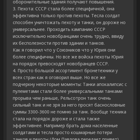
оборонительные здания получают повышения.
3. Пехота: СССР стала более специфичной, она
эффективна только против пехоты. Тесла солдат
способен уничтожать пехоту и танки, он дороже но
универсальнее. Проходить кампанию СССР
исключительно новобранцами очень трудно, ввиду
их бесполезности против здании и танков.
Как я говорил что у Союзников что у Юрия они
более специфичны. Но все же войска пехоты Юрия
на порядок превосходят новобранцев СССР.
4. Просто большой ассортимент бронетехники у
всех стран как я оговорил выше. Но все же
подчеркну некоторые моменты: Танки апокалипсис с
пулеметами стали более универсальными танками
прорыва чем раньше, Рельсотрон танк очень
сильный танк и не зря за него просят баснословные
суммы 3300-3600 не помню за танк. Вообще техника
стала на порядок дороже и стала также
эффективнее. Например брать дома населенные
солдатами и тесла просто кошмарные потери
танков и пехоты (Дом Павлова передает привет).