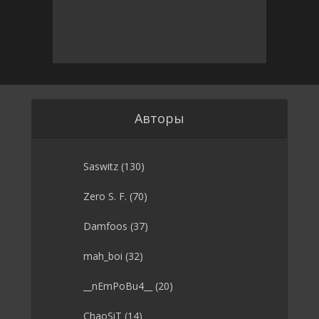
Авторы
Saswitz
(130)
Zero S. F.
(70)
Damfoos
(37)
mah_boi
(32)
__nEmPoBu4__
(20)
ChaoSiT
(14)