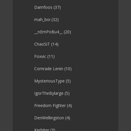
Damfoos
(37)
mah_boi
(32)
__nEmPoBu4__
(20)
ChaoSiT
(14)
Foxvic
(11)
Comrade Lenin
(10)
MysteriousType
(5)
IgorTheBylarge
(5)
Freedom Fighter
(4)
DenWellingston
(4)
Kerbiter
(3)