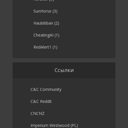
SunHorse
(3)
Haubibban
(2)
CheatingAI
(1)
RedAlert1
(1)
Ссылки
C&C Community
C&C Reddit
CNCNZ
Imperium Westwood (PL)