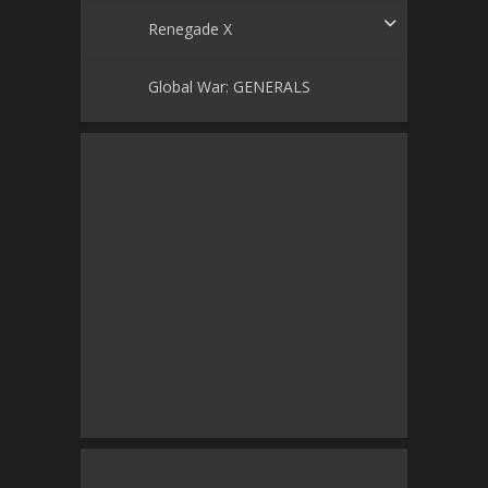
Renegade X
Global War: GENERALS