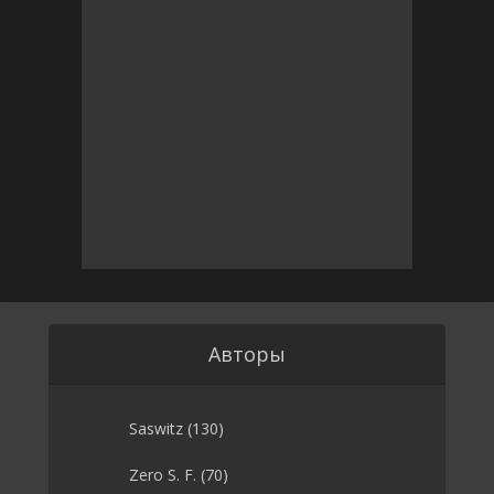
Авторы
Saswitz
(130)
Zero S. F.
(70)