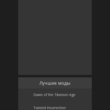
Лучшие моды
Dawn of the Tiberium Age
Twisted Insurrection