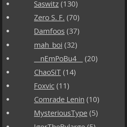
Saswitz
(130)
Zero S. F.
(70)
Damfoos
(37)
mah_boi
(32)
__nEmPoBu4__
(20)
ChaoSiT
(14)
Foxvic
(11)
Comrade Lenin
(10)
MysteriousType
(5)
IgorTheBylarge
(5)