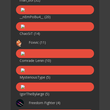
mah_boi
(32)
__nEmPoBu4__
(20)
ChaoSiT
(14)
Foxvic
(11)
Comrade Lenin
(10)
MysteriousType
(5)
IgorTheBylarge
(5)
Freedom Fighter
(4)