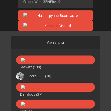
Global War: GENERALS
Авторы
Saswitz
(130)
Zero S. F.
(70)
Damfoos
(37)