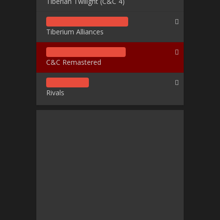
Tiberian Twilight (C&C 4)
Tiberium Alliances
C&C Remastered
Rivals