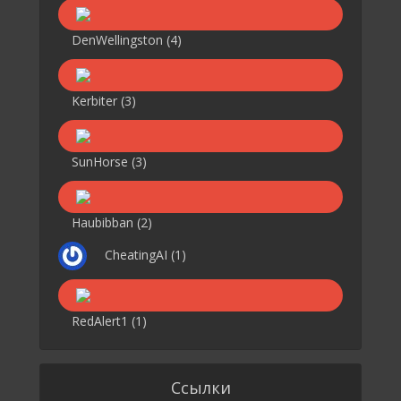
DenWellingston
(4)
Kerbiter
(3)
SunHorse
(3)
Haubibban
(2)
CheatingAI
(1)
RedAlert1
(1)
Ссылки