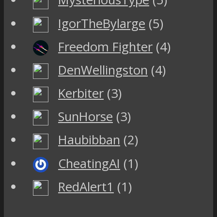
IgorTheBylarge
(5)
Freedom Fighter
(4)
DenWellingston
(4)
Kerbiter
(3)
SunHorse
(3)
Haubibban
(2)
CheatingAI
(1)
RedAlert1
(1)