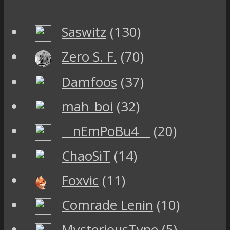
Saswitz
(130)
Zero S. F.
(70)
Damfoos
(37)
mah_boi
(32)
__nEmPoBu4__
(20)
ChaoSiT
(14)
Foxvic
(11)
Comrade Lenin
(10)
MysteriousType
(5)