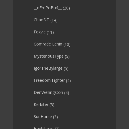
__nEmPoBu4__
(20)
ChaoSiT
(14)
Foxvic
(11)
Comrade Lenin
(10)
MysteriousType
(5)
IgorTheBylarge
(5)
Freedom Fighter
(4)
DenWellingston
(4)
Kerbiter
(3)
SunHorse
(3)
Haubibban
(2)