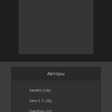
Авторы
Saswitz
(130)
Zero S. F.
(70)
Damfoos
(37)