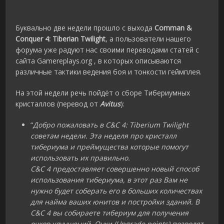
Буквально две недели прошло с выхода
Comman &
Conquer 4: Tiberian Twilight
, а пользователи нашего
форума уже радуют нас своими переводами статей с
сайта Gamereplays.org , в которых описываются
различные тактики ведения боя и тонкости геймплея.
На этой недели речь пойдёт о сборе Тибериумных
кристаллов (перевод от
Avitus
):
“
Добро пожаловать в C&C 4: Tiberium Twilight
советам недели. Эта неделя про кристалл
тибериума и преймущества которые помогут
использовать их правильно.
C&C 4 предоставляет совершенно новый способ
использования тибериума, в этот раз Вам не
нужно будет соберать его в больших количествах
для найма ваших юнитов и постройки зданий. В
С&C 4 вы собираете тибериум для получения
очков улучшений. Очки (Upgrade points) позволят