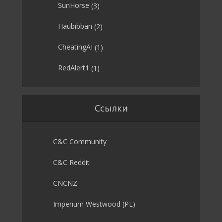
SunHorse
(3)
Haubibban
(2)
CheatingAI
(1)
RedAlert1
(1)
Ссылки
C&C Community
C&C Reddit
CNCNZ
Imperium Westwood (PL)