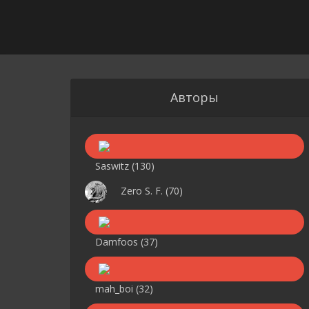
Авторы
Saswitz
(130)
Zero S. F.
(70)
Damfoos
(37)
mah_boi
(32)