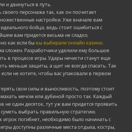
ли и двинуться в путь.
ь своего персонажа так, как он посчитает
множественные настройки. Уже вначале вам
 идеального бойца, ведь стоит ошибиться с
йшем вам придется весьма не сладко.
зно как если бы
вы выбирали онлайн казино
.
ма сложен. Разработчики уделили ему большое
ть в процессе игры. Удары нечисти станут еще
ть меньше защиты, а щит не всегда спасать. Так
 если не хотите, чтобы вас упаковали в первом
терять свои силы и выносливость, поэтому стоит
 махать мечом или дубиной просто так. Каждый
гов не один десяток, тут уж вам придется проявить
и суметь выбрать правильную стратегию.
как игрок погибнет, необходимо было начинать с
 игры доступны различные места отдыха, костры,