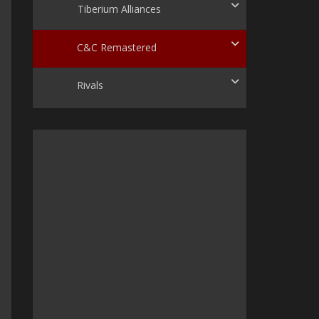
Tiberium Alliances
C&C Remastered
Rivals