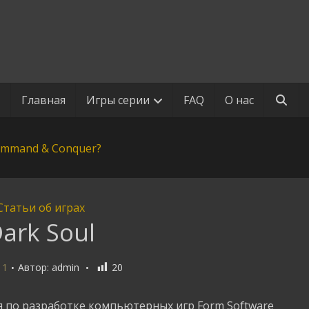
Главная
Игры серии
FAQ
О нас
Статьи об играх
ark Soul
11
Автор:
admin
20
ия по разработке компьютерных игр Form Software