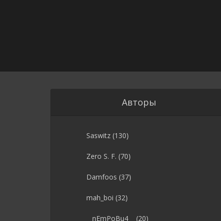
Авторы
Saswitz
(130)
Zero S. F.
(70)
Damfoos
(37)
mah_boi
(32)
__nEmPoBu4__
(20)