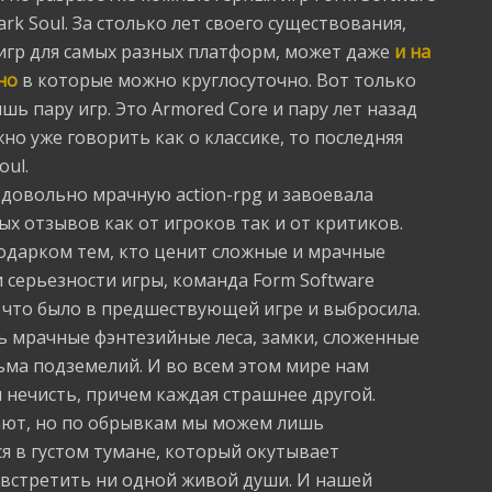
k Soul. За столько лет своего существования,
 игр для самых разных платформ, может даже
и на
но
в которые можно круглосуточно. Вот только
ь пару игр. Это Armored Core и пару лет назад
жно уже говорить как о классике, то последняя
oul.
 довольно мрачную action-rpg и завоевала
 отзывов как от игроков так и от критиков.
одарком тем, кто ценит сложные и мрачные
серьезности игры, команда Form Software
 что было в предшествующей игре и выбросила.
ь мрачные фэнтезийные леса, замки, сложенные
тьма подземелий. И во всем этом мире нам
нечисть, причем каждая страшнее другой.
ают, но по обрывкам мы можем лишь
ся в густом тумане, который окутывает
 встретить ни одной живой души. И нашей