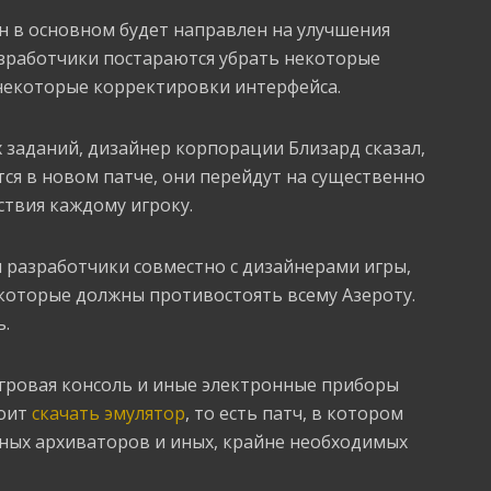
он в основном будет направлен на улучшения
азработчики постараются убрать некоторые
 некоторые корректировки интерфейса.
 заданий, дизайнер корпорации Близард сказал,
тся в новом патче, они перейдут на существенно
ствия каждому игроку.
м разработчики совместно с дизайнерами игры,
 которые должны противостоять всему Азероту.
ь.
игровая консоль и иные электронные приборы
тоит
скачать эмулятор
, то есть патч, в котором
жных архиваторов и иных, крайне необходимых