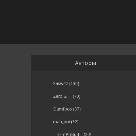
Авторы
Saswitz
(130)
Zero S. F.
(70)
Damfoos
(37)
mah_boi
(32)
__nEmPoBu4__
(20)