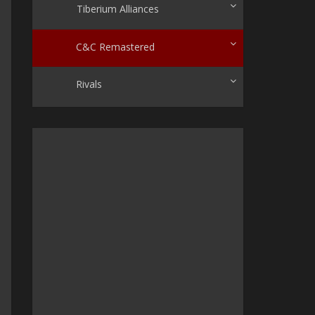
Tiberium Alliances
C&C Remastered
Rivals