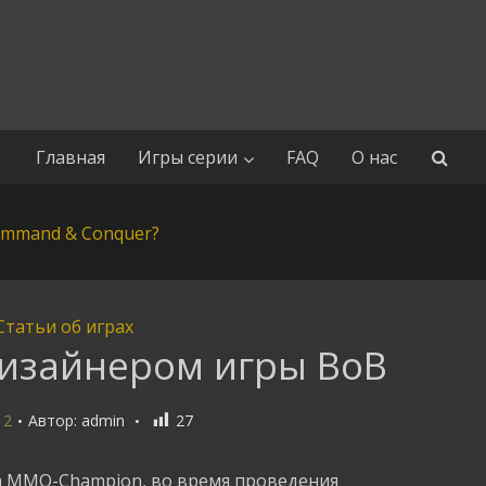
Главная
Игры серии
FAQ
О нас
Статьи об играх
изайнером игры ВоВ
12
Автор:
admin
27
а MMO-Champion, во время проведения