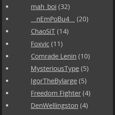
mah_boi
(32)
__nEmPoBu4__
(20)
ChaoSiT
(14)
Foxvic
(11)
Comrade Lenin
(10)
MysteriousType
(5)
IgorTheBylarge
(5)
Freedom Fighter
(4)
DenWellingston
(4)