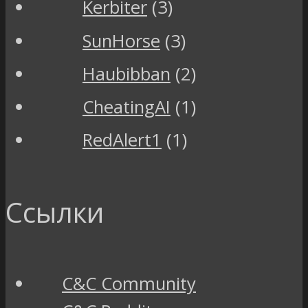
Kerbiter
(3)
SunHorse
(3)
Haubibban
(2)
CheatingAI
(1)
RedAlert1
(1)
Ссылки
C&C Community