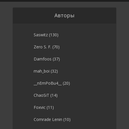
Авторы
Saswitz
(130)
Zero S. F.
(70)
Damfoos
(37)
mah_boi
(32)
__nEmPoBu4__
(20)
ChaoSiT
(14)
Foxvic
(11)
Comrade Lenin
(10)