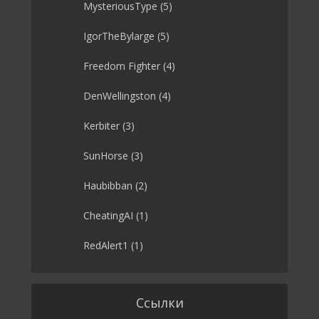
MysteriousType
(5)
IgorTheBylarge
(5)
Freedom Fighter
(4)
DenWellingston
(4)
Kerbiter
(3)
SunHorse
(3)
Haubibban
(2)
CheatingAI
(1)
RedAlert1
(1)
Ссылки