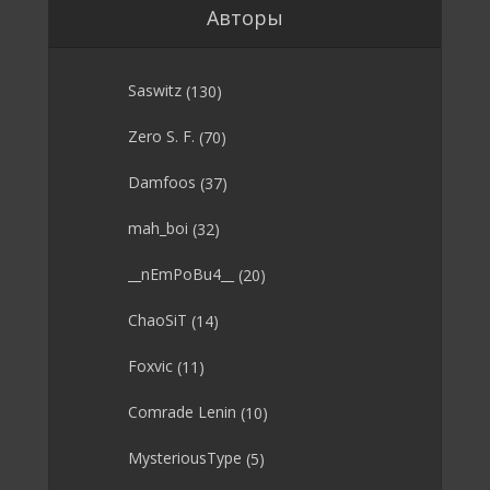
Авторы
Saswitz
(130)
Zero S. F.
(70)
Damfoos
(37)
mah_boi
(32)
__nEmPoBu4__
(20)
ChaoSiT
(14)
Foxvic
(11)
Comrade Lenin
(10)
MysteriousType
(5)