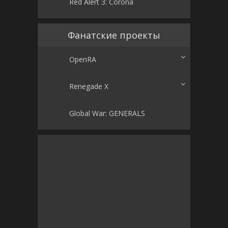
Red Alert 3: Corona
Фанатские проекты
OpenRA
Renegade X
Global War: GENERALS