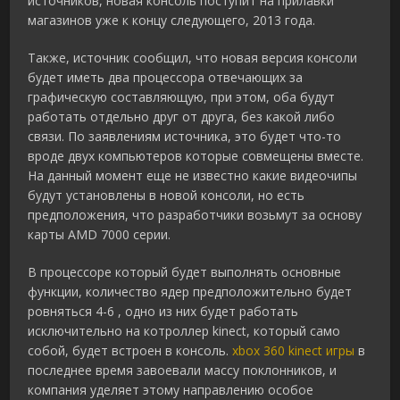
источников, новая консоль поступит на прилавки
магазинов уже к концу следующего, 2013 года.
Также, источник сообщил, что новая версия консоли
будет иметь два процессора отвечающих за
графическую составляющую, при этом, оба будут
работать отдельно друг от друга, без какой либо
связи. По заявлениям источника, это будет что-то
вроде двух компьютеров которые совмещены вместе.
На данный момент еще не известно какие видеочипы
будут установлены в новой консоли, но есть
предположения, что разработчики возьмут за основу
карты АМD 7000 серии.
В процессоре который будет выполнять основные
функции, количество ядер предположительно будет
ровняться 4-6 , одно из них будет работать
исключительно на котроллер kinect, который само
собой, будет встроен в консоль.
xbox 360 kinect игры
в
последнее время завоевали массу поклонников, и
компания уделяет этому направлению особое