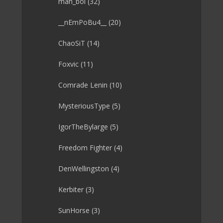
mah_boi
(32)
__nEmPoBu4__
(20)
ChaoSiT
(14)
Foxvic
(11)
Comrade Lenin
(10)
MysteriousType
(5)
IgorTheBylarge
(5)
Freedom Fighter
(4)
DenWellingston
(4)
Kerbiter
(3)
SunHorse
(3)