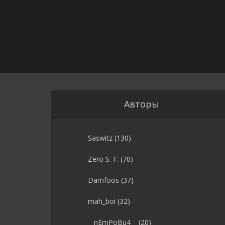
Авторы
Saswitz
(130)
Zero S. F.
(70)
Damfoos
(37)
mah_boi
(32)
__nEmPoBu4__
(20)