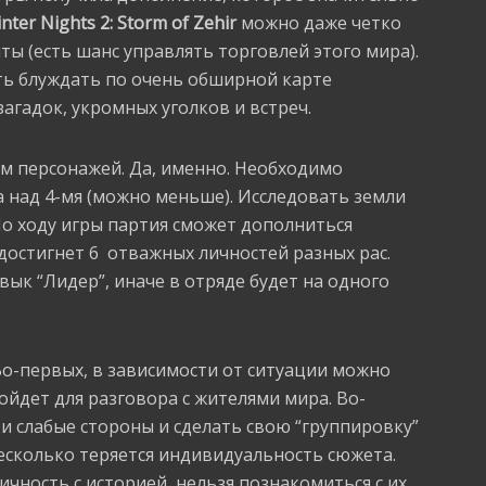
nter Nights 2: Storm of Zehir
можно даже четко
ты (есть шанс управлять торговлей этого мира).
ь блуждать по очень обширной карте
 загадок, укромных уголков и встреч.
м персонажей. Да, именно. Необходимо
а над 4-мя (можно меньше). Исследовать земли
о ходу игры партия сможет дополниться
 достигнет 6 отважных личностей разных рас.
вык “Лидер”, иначе в отряде будет на одного
 Во-первых, в зависимости от ситуации можно
ойдет для разговора с жителями мира. Во-
 и слабые стороны и сделать свою “группировку”
есколько теряется индивидуальность сюжета.
ичность с историей, нельзя познакомиться с их