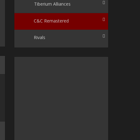
Tiberium Alliances
C&C Remastered
Rivals