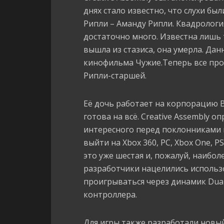
днях стало известно, что слухи бы
Рипли – Аманду Рипли. Квадрологи
достаточно много. Известна лишь 
вышла из стазиса, она умерла. Да
кинофильма Чужие.Теперь все прои
Рипли-старшей.
Её дочь работает на корпорацию 
готова на всё. Creative Assembly 
интересного перед поклонниками вс
выйти на Xbox 360, PC, Xbox One, P
это уже шестая и, пожалуй, наибо
разработчики нацелились использо
проигрываться через динамик Dual
контроллера.
Для игры также разработали новый д