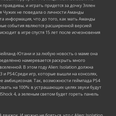
ли правдивы, и играть придется за дочку Эллен
я Чужих не поведала о личности Аманды
та информация, что до того, как мать Аманды
нные события являются расширенной версией
сходит в игре спустя 15 лет после исчезновения
Вейланд-Ютани и за любую новость о маме она
определённо намеревается раскрыть много
еленной. В этом году Alien: Isolation должна
S3 и PS4.Среди игр, которые вышли на консолях,
лее амбициозная. Так, возможности геймпада PS4
вать на 100%: в устрашающих целях звуки будут
Shock 4, а зеленым светом будет гореть панель
вижок. И можно не бояться, что с Alien: Isolation