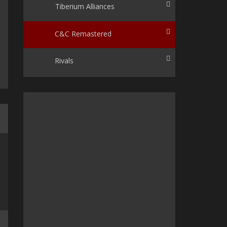
Tiberium Alliances
C&C Remastered
Rivals