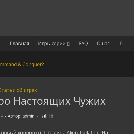
Главная
Игры серии
FAQ
О нас
Статьи об играх
про Настоящих Чужих
14
Автор:
admin
16
овый хоррор от 1-го лица Alien: Isolation. На