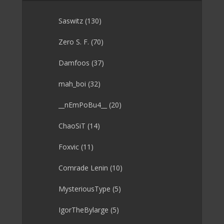
Saswitz
(130)
Zero S. F.
(70)
Damfoos
(37)
mah_boi
(32)
__nEmPoBu4__
(20)
ChaoSiT
(14)
Foxvic
(11)
Comrade Lenin
(10)
MysteriousType
(5)
IgorTheBylarge
(5)