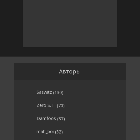
Авторы
Saswitz
(130)
Zero S. F.
(70)
Damfoos
(37)
mah_boi
(32)