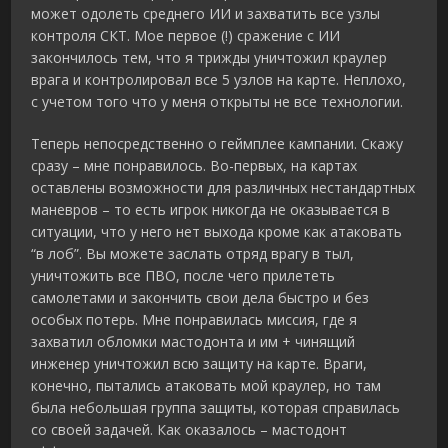
может одолеть среднего ИИ и захватить все узлы
контроля СКТ. Мое первое (!) сражение с ИИ
закончилось тем, что я трижды уничтожил краулер
врага и контролировал все 5 узлов на карте. Неплохо,
с учетом того что у меня открыты не все технологии.
Теперь непосредственно о геймплее кампании. Скажу
сразу – мне понравилось. Во-первых, на картах
оставлены возможности для различных нестандартных
маневров – то есть игрок никогда не оказывается в
ситуации, что у него нет выхода кроме как атаковать
“в лоб”. Вы можете заслать отряд врагу в тыл,
уничтожить все ПВО, после чего прилететь
самолетами и закончить свои дела быстро и без
особых потерь. Мне понравилась миссия, где я
захватил обломки мастодонта и им + чинящий
инженер уничтожил всю защиту на карте. Враги,
конечно, пытались атаковать мой краулер, но там
была небольшая группа защиты, которая справилась
со своей задачей. Как оказалось – мастодонт