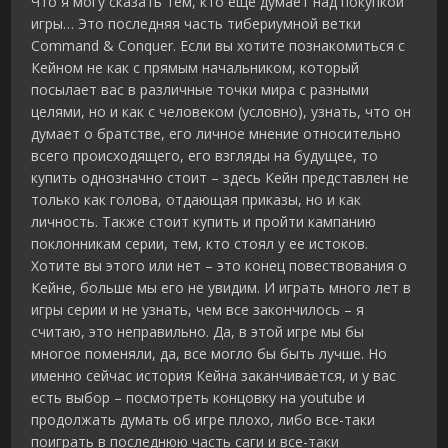
Что я могу сказать тем, кто еще думает над покупкой
игры… Это последняя часть тибериумной ветки
Command & Conquer. Если вы хотите познакомиться с
Кейном не как с прямым начальником, который
посылает вас в различные точки мира с разными
целями, но и как с человеком (условно), узнать, что он
думает о братстве, его личное мнение относительно
всего происходящего, его взгляды на будущее, то
купить однозначно стоит – здесь Кейн представлен не
только как голова, отдающая приказы, но и как
личность. Также стоит купить и пройти кампанию
поклонникам серии, тем, кто стоял у ее истоков.
Хотите вы этого или нет – это конец повествования о
Кейне, больше мы его не увидим. И играть много лет в
игры серии и не узнать, чем все закончилось – я
считаю, это неправильно. Да, в этой игре мы бы
многое поменяли, да, все могло бы быть лучше. Но
именно сейчас история Кейна заканчивается, и у вас
есть выбор – посмотреть концовку на youtube и
продолжать думать об игре плохо, либо все-таки
поиграть в последнюю часть саги и все-таки