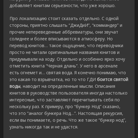
добавляет юнитам серьезности, что уже хорошо.
Про локализацию стоит сказать отдельно. С одной
стороны, приятно слышать “ДжиДиИ”, “коммандер” и
прочие непереведенные аббревиатуры, они звучат
солиднее и более вписываются в атмосферу. Но
перевод юнитов… такое ощущение, что переводчики
просто не читали оригинальные названия юнитов и
придумывали на ходу. Отдельно и особенно ярко хочу
отметить юнита “Черная длань”. У него в арсенале
есть огнемет и… святая вода. Я конечно понимаю, что
это какая-то взрывчатка, но то что ГДИ
боится святой
воды
, наводит на определенные мысли. Описания
юнитов в руководстве пользователя иногда настолько
интересные, что заставляют перечитывать себя по
нескольку раз. К примеру, про “бункер Нод” сказано,
что это “аналог бункера Нод…”. Настоящая рекурсия,
если вы понимаете, о речь. Что же такое “бункер нод”,
узнать никогда так и не удастся.