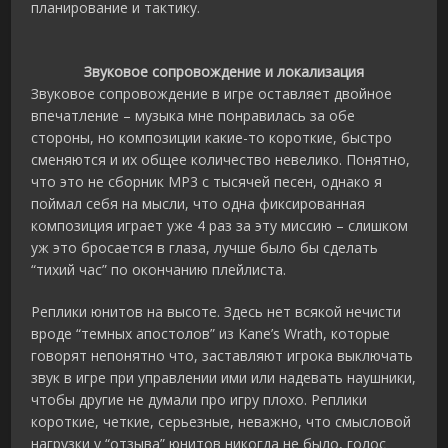
планирование и тактику.
Звуковое сопровождение и локализация
Звуковое сопровождение в игре оставляет двойное
впечатление – музыка мне понравилась за обе
стороны, но композиции какие-то короткие, быстро
сменяются и их общее количество невелико. Понятно,
что это не сборник MP3 с тысячей песен, однако я
поймал себя на мысли, что одна фиксированная
композиция играет уже 4 раз за эту миссию – слишком
уж это бросается в глаза, лучше было бы сделать
“тихий час” по окончанию плейлиста.
Реплики юнитов на высоте. Здесь нет всякой нечисти
вроде “темных апостолов” из Kane’s Wrath, которые
говорят непонятно что, заставляют игрока выключать
звук в игре при управлении ими или надевать наушники,
чтобы другие не думали про игру плохо. Реплики
короткие, четкие, серьезные, неважно, что смысловой
нагрузки у “отзыва” юнитов никогда не было, голос