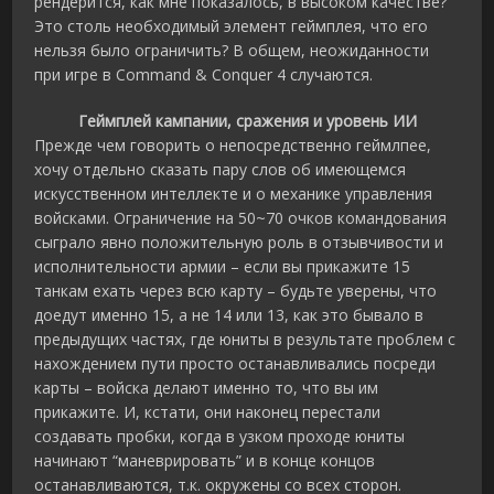
рендерится, как мне показалось, в высоком качестве?
Это столь необходимый элемент геймплея, что его
нельзя было ограничить? В общем, неожиданности
при игре в Command & Conquer 4 случаются.
Геймплей кампании, сражения и уровень ИИ
Прежде чем говорить о непосредственно геймлпее,
хочу отдельно сказать пару слов об имеющемся
искусственном интеллекте и о механике управления
войсками. Ограничение на 50~70 очков командования
сыграло явно положительную роль в отзывчивости и
исполнительности армии – если вы прикажите 15
танкам ехать через всю карту – будьте уверены, что
доедут именно 15, а не 14 или 13, как это бывало в
предыдущих частях, где юниты в результате проблем с
нахождением пути просто останавливались посреди
карты – войска делают именно то, что вы им
прикажите. И, кстати, они наконец перестали
создавать пробки, когда в узком проходе юниты
начинают “маневрировать” и в конце концов
останавливаются, т.к. окружены со всех сторон.