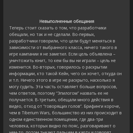
Невыполненные обещания
Теперь стоит сказать о том, что разработчики
обещали, но так и не сделали. Во-первых,
разработчики говорили, что цели будут меняться в
зависимости от выбранного класса, ничего такого в
игре кампании я не заметил. Если цель объявлена –
уничтожить юнит, то кем бы вы ни играли – цель не
изменится. Во-вторых, говорилось о раскрытии
информации, кто такой Кейн, чего он хочет, откуда он
и т.п. Ничего этого в игре не раскрыто, насколько я
могу судить. Эта часть оставляет больше вопросов,
чем ответов, поэтому “Эпилогом” назвать ее не
получается. В-третьих, обещали много действия в
видео, отход от “говорящих голов”. Брифинги короче,
чем в Tiberium Wars, большинство из них происходит в
одном единственном помещении, где два-три
человека, которых видно по пояс, разговаривают о
чем-то, потом тыкают пальцем в карту и говорят