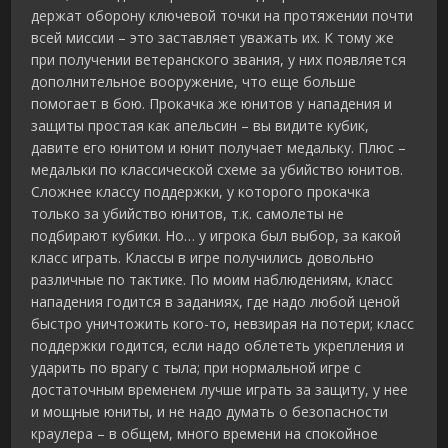
держат оборону ключевой точки на протяжении почти
всей миссии – это заставляет уважать их. К тому же
при получении ветеранского звания, у них появляется
дополнительное вооружение, что еще больше
помогает в бою. Прокачка же юнитов у нападения и
защиты простая как апельсин – вы видите кубик,
давите его юнитом и юнит получает медальку. Плюс –
медальки по классической схеме за убийство юнитов.
Сложнее классу поддержки, у которого прокачка
только за убийство юнитов, т.к. самолеты не
подбирают кубики. Но… у игрока был выбор, за какой
класс играть. Классы в игре получились довольно
различные по тактике. По моим наблюдениям, класс
нападения годится в заданиях, где надо любой ценой
быстро уничтожить кого-то, невзирая на потери; класс
поддержки годится, если надо облететь укрепления и
ударить по врагу с тыла; при нормальной игре с
достаточным временем лучше играть за защиту, у нее
и мощные юниты, и не надо думать о безопасности
краулера – в общем, много времени на спокойное