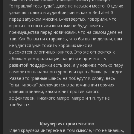
“отправляйтесь туда”, даже не называя место. О целях
узнаешь только в аудиобрифинге, как в Red alert 3
перед запуском миссии. В-четвертых, говорили, что
игроки с открытыми юнитами не будут иметь
преимущества перед новичками, что на самом деле не
так. Как бы вы ни старались, что бы вы ни делали, вам
не удастся уничтожить хороших микс из
высокотехнологичных юнитов. Это же относится к
абилкам деморализации, защиты и прочего – у
развитой поддержки есть все, а у новичка только пару
самолетов начального уровня и одна абилка разведки.
Разве это “равные шансы на победу”? К слову, весь
“опыт игрока” заключается в запоминании горячих
клавиш и знании, какой юнит против какого
эффективен. Никакого микро, макро и т.п. тут не
требуется.
Краулер vs строительство
Идея краулера интересна в том смысле, что не знаешь,