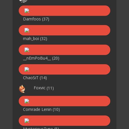
Damfoos
(37)
mah_boi
(32)
__nEmPoBu4__
(20)
ChaoSiT
(14)
Foxvic
(11)
Comrade Lenin
(10)
MysteriousType
(5)