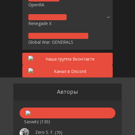
OpenRA
Renegade X
Global War: GENERALS
Авторы
Saswitz
(130)
Zero S. F.
(70)