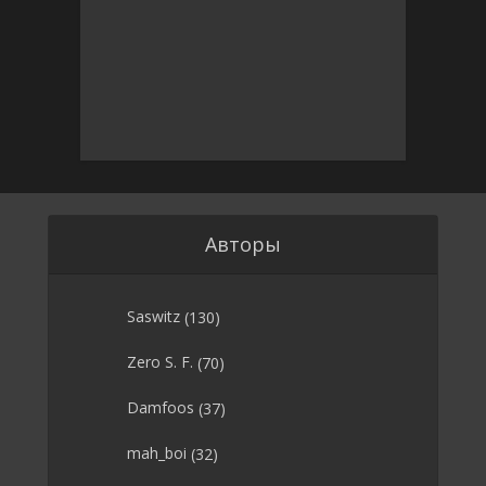
Авторы
Saswitz
(130)
Zero S. F.
(70)
Damfoos
(37)
mah_boi
(32)