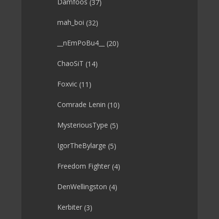
Damfoos
(37)
mah_boi
(32)
__nEmPoBu4__
(20)
ChaoSiT
(14)
Foxvic
(11)
Comrade Lenin
(10)
MysteriousType
(5)
IgorTheBylarge
(5)
Freedom Fighter
(4)
DenWellingston
(4)
Kerbiter
(3)