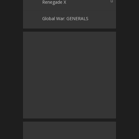
Renegade X
Global War: GENERALS