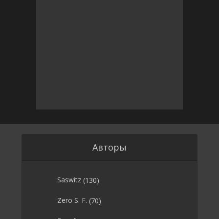
Авторы
Saswitz
(130)
Zero S. F.
(70)