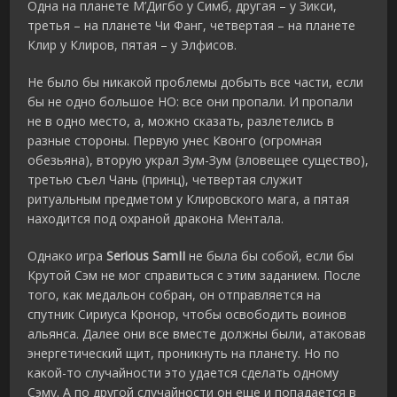
Одна на планете М’Дигбо у Симб, другая – у Зикси,
третья – на планете Чи Фанг, четвертая – на планете
Клир у Клиров, пятая – у Элфисов.
Не было бы никакой проблемы добыть все части, если
бы не одно большое НО: все они пропали. И пропали
не в одно место, а, можно сказать, разлетелись в
разные стороны. Первую унес Квонго (огромная
обезьяна), вторую украл Зум-Зум (зловещее существо),
третью съел Чань (принц), четвертая служит
ритуальным предметом у Клировского мага, а пятая
находится под охраной дракона Ментала.
Однако игра
Serious SamII
не была бы собой, если бы
Крутой Сэм не мог справиться с этим заданием. После
того, как медальон собран, он отправляется на
спутник Сириуса Кронор, чтобы освободить воинов
альянса. Далее они все вместе должны были, атаковав
энергетический щит, проникнуть на планету. Но по
какой-то случайности это удается сделать одному
Сэму. А по другой случайности он еще и попадается в