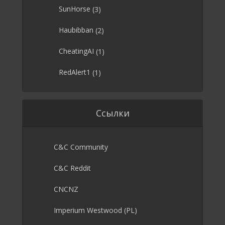
SunHorse
(3)
Haubibban
(2)
CheatingAI
(1)
RedAlert1
(1)
Ссылки
C&C Community
C&C Reddit
CNCNZ
Imperium Westwood (PL)