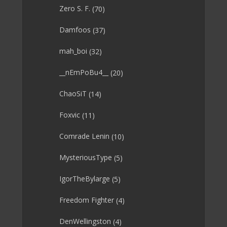
Zero S. F.
(70)
Damfoos
(37)
mah_boi
(32)
__nEmPoBu4__
(20)
ChaoSiT
(14)
Foxvic
(11)
Comrade Lenin
(10)
MysteriousType
(5)
IgorTheBylarge
(5)
Freedom Fighter
(4)
DenWellingston
(4)