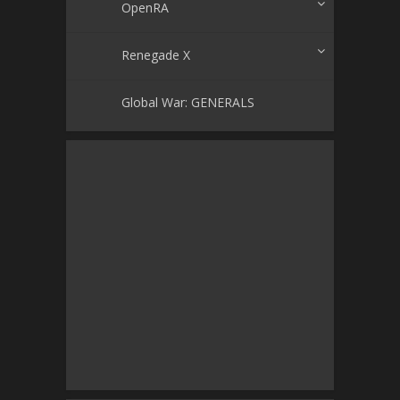
OpenRA
Renegade X
Global War: GENERALS