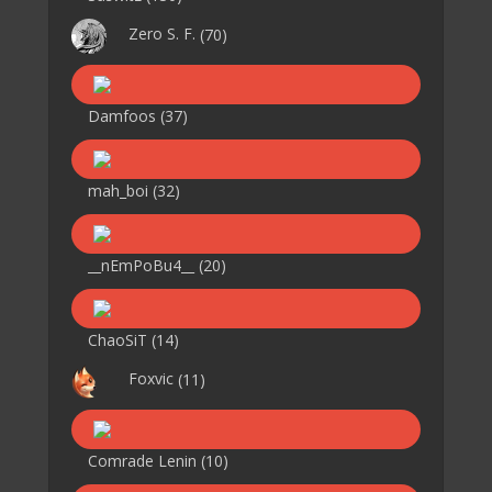
Zero S. F.
(70)
Damfoos
(37)
mah_boi
(32)
__nEmPoBu4__
(20)
ChaoSiT
(14)
Foxvic
(11)
Comrade Lenin
(10)