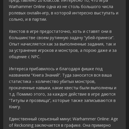
представлено 20 классов. Интересно то, что игра
Warhammer Online одна из не столь большого числа
ролевых онлайн-игр, в которой интересно выступать и
сольно, и в партии.
Квестов в игре предостаточно, хоть и ставят они в
большинстве своем рутинную задачу “убей-принеси”.
Опыт начисляется как за выполненные задания, так и
за устранение игроков и монстров, а порою даже и за
общение с NPC.
Интереса прибавилось и благодаря фишке под
названием “Книга Знаний”. Туда заносится вся ваша
статистика – количество убитых монстров,
прокаченные навыки, какие квесты были выполнены и
т.д. Помимо этого, за каждое действие в игре даются
“Титулы и прозвища”, которые также записываются в
Книгу.
Единственный серьезный минус Warhammer Online: Age
of Reckoning заключается в графике. Она примерно