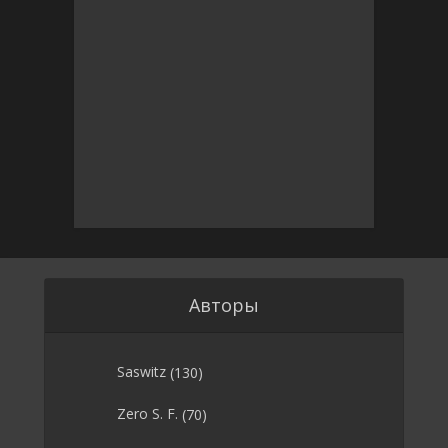
Авторы
Saswitz
(130)
Zero S. F.
(70)