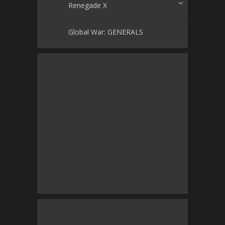
Renegade X
Global War: GENERALS