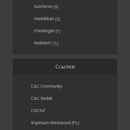
SunHorse
(3)
Haubibban
(2)
CheatingAI
(1)
RedAlert1
(1)
Ссылки
C&C Community
C&C Reddit
CNCNZ
Imperium Westwood (PL)