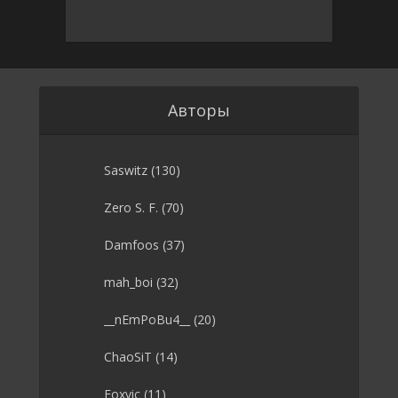
Авторы
Saswitz
(130)
Zero S. F.
(70)
Damfoos
(37)
mah_boi
(32)
__nEmPoBu4__
(20)
ChaoSiT
(14)
Foxvic
(11)