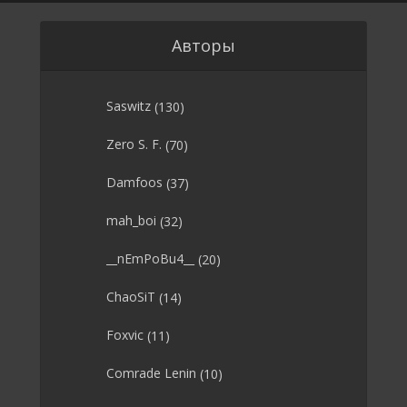
Авторы
Saswitz
(130)
Zero S. F.
(70)
Damfoos
(37)
mah_boi
(32)
__nEmPoBu4__
(20)
ChaoSiT
(14)
Foxvic
(11)
Comrade Lenin
(10)