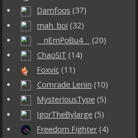
Damfoos
(37)
mah_boi
(32)
__nEmPoBu4__
(20)
ChaoSiT
(14)
Foxvic
(11)
Comrade Lenin
(10)
MysteriousType
(5)
IgorTheBylarge
(5)
Freedom Fighter
(4)