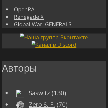
OpenRA
Renegade X
Global War: GENERALS
Авторы
Saswitz
(130)
Zero S. F.
(70)