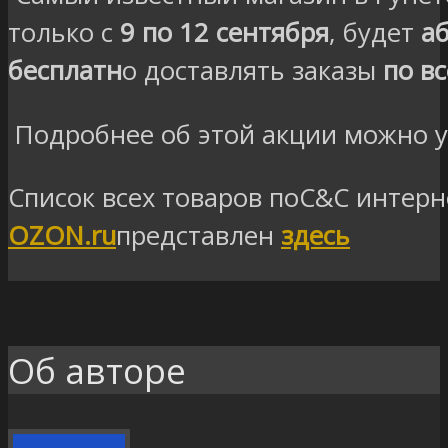
только с
9 по 12 сентября
, будет
а
бесплатн
о доставлять заказы
по в
Подробнее об этой акции можно 
Список всех товаров поC&C интерн
OZON.ru
представлен
здесь
Об авторе