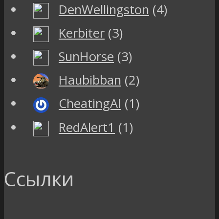
DenWellingston
(4)
Kerbiter
(3)
SunHorse
(3)
Haubibban
(2)
CheatingAI
(1)
RedAlert1
(1)
Ссылки