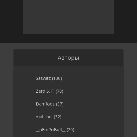
Авторы
Saswitz
(130)
Zero S. F.
(70)
Damfoos
(37)
mah_boi
(32)
__nEmPoBu4__
(20)