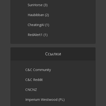
SunHorse
(3)
Haubibban
(2)
CheatingAI
(1)
RedAlert1
(1)
Ссылки
C&C Community
C&C Reddit
CNCNZ
Imperium Westwood (PL)