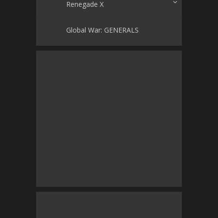
Renegade X
Global War: GENERALS