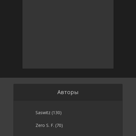
Авторы
Saswitz
(130)
Zero S. F.
(70)