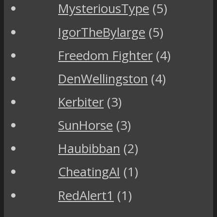
MysteriousType
(5)
IgorTheBylarge
(5)
Freedom Fighter
(4)
DenWellingston
(4)
Kerbiter
(3)
SunHorse
(3)
Haubibban
(2)
CheatingAI
(1)
RedAlert1
(1)