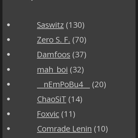
Saswitz
(130)
Zero S. F.
(70)
Damfoos
(37)
mah_boi
(32)
__nEmPoBu4__
(20)
ChaoSiT
(14)
Foxvic
(11)
Comrade Lenin
(10)