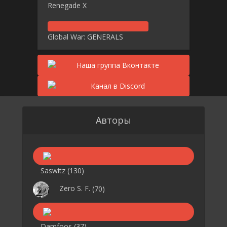
Renegade X
Global War: GENERALS
Авторы
Saswitz
(130)
Zero S. F.
(70)
Damfoos
(37)