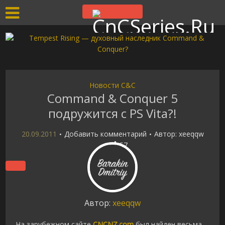
Новости C&C
Command & Conquer 5
подружится с PS Vita?!
20.09.2011
Добавить комментарий
Автор:
xeeqqw
57
Автор:
xeeqqw
На зарубежном сайте
CNCNZ.com
был найден весьма