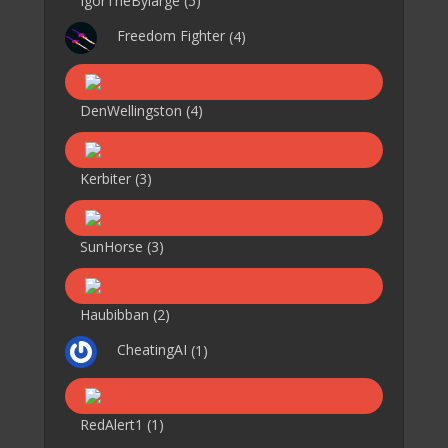
IgorTheBylarge
(5)
Freedom Fighter
(4)
DenWellingston
(4)
Kerbiter
(3)
SunHorse
(3)
Haubibban
(2)
CheatingAI
(1)
RedAlert1
(1)