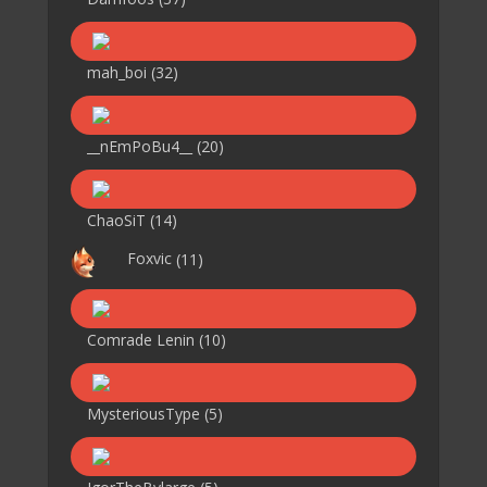
mah_boi
(32)
__nEmPoBu4__
(20)
ChaoSiT
(14)
Foxvic
(11)
Comrade Lenin
(10)
MysteriousType
(5)