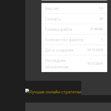
Версия
1,0
Скачать
60
Размер файла
21.46 MB
Количество файлов
1
Дата создания
01.12.2016
Последнее
01.12.2016
обновление