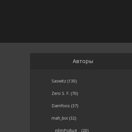
Авторы
Saswitz
(130)
Zero S. F.
(70)
Damfoos
(37)
mah_boi
(32)
__nEmPoBu4__
(20)