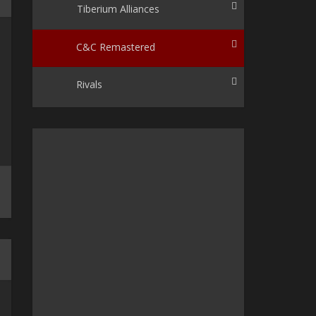
Tiberium Alliances
C&C Remastered
Rivals