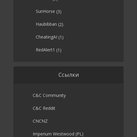
SunHorse
(3)
Haubibban
(2)
CheatingAI
(1)
RedAlert1
(1)
Ссылки
C&C Community
C&C Reddit
CNCNZ
Imperium Westwood (PL)