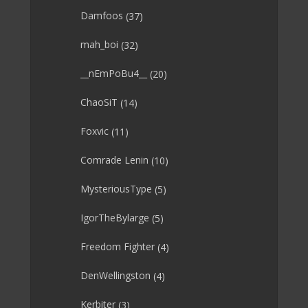
Damfoos
(37)
mah_boi
(32)
__nEmPoBu4__
(20)
ChaoSiT
(14)
Foxvic
(11)
Comrade Lenin
(10)
MysteriousType
(5)
IgorTheBylarge
(5)
Freedom Fighter
(4)
DenWellingston
(4)
Kerbiter
(3)