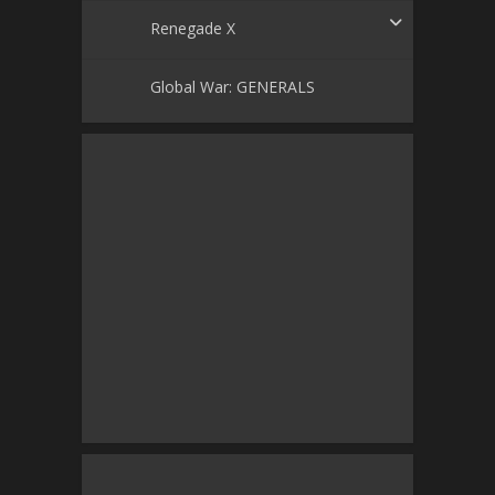
Renegade X
Global War: GENERALS