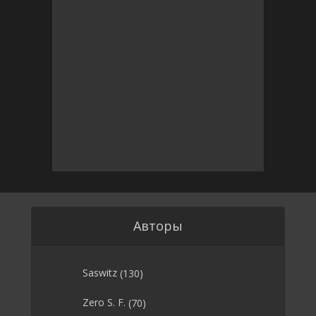
Авторы
Saswitz
(130)
Zero S. F.
(70)