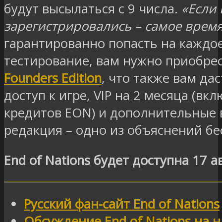
будут высылаться с 9 числа.
«Если
зарегистрировались – самое время
гарантированно попасть на каждое
тестирование, вам нужно приобре
Founders Edition
, что также вам да
доступ к игре, VIP на 2 месяца (вк
кредитов EON) и дополнительные 
редакция – одно из объяснений бе
End of Nations будет доступна 17 а
Русский фан-сайт End of Nations
Обсуждение End of Nations на