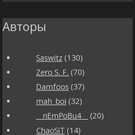
Авторы
Saswitz
(130)
Zero S. F.
(70)
Damfoos
(37)
mah_boi
(32)
__nEmPoBu4__
(20)
ChaoSiT
(14)