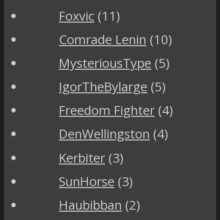
Foxvic
(11)
Comrade Lenin
(10)
MysteriousType
(5)
IgorTheBylarge
(5)
Freedom Fighter
(4)
DenWellingston
(4)
Kerbiter
(3)
SunHorse
(3)
Haubibban
(2)