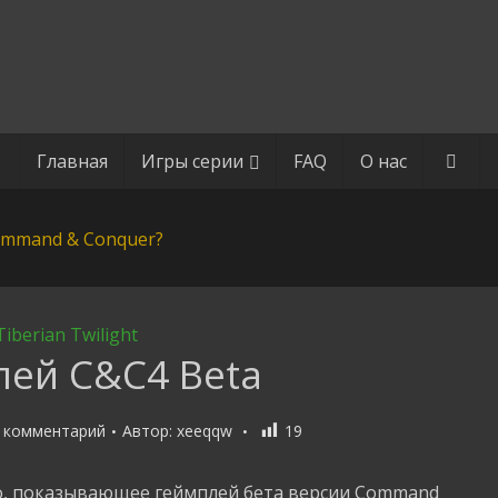
Главная
Игры серии
FAQ
О нас
Tiberian Twilight
ей C&C4 Beta
 комментарий
Автор:
xeeqqw
19
о, показывающее геймплей бета версии Command