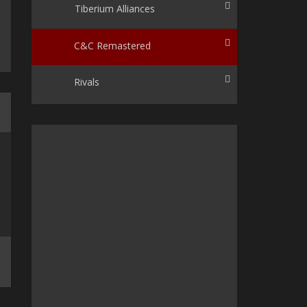
Tiberium Alliances
C&C Remastered
Rivals