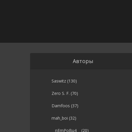
Авторы
Saswitz
(130)
Zero S. F.
(70)
Damfoos
(37)
mah_boi
(32)
__nEmPoBu4__
(20)