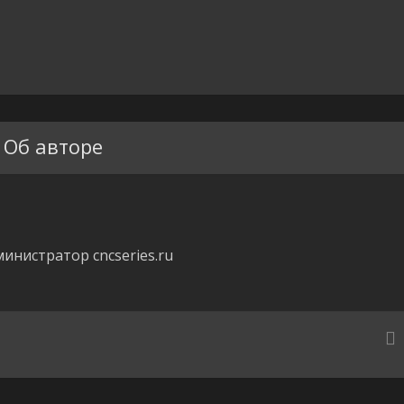
Об авторе
инистратор cncseries.ru