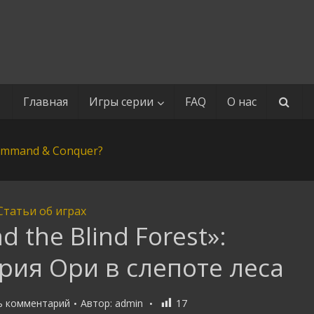
Главная
Игры серии
FAQ
О нас
Статьи об играх
d the Blind Forest»:
рия Ори в слепоте леса
ь комментарий
Автор:
admin
17