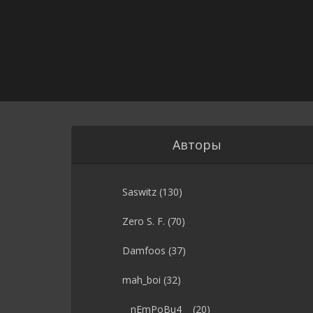
Авторы
Saswitz
(130)
Zero S. F.
(70)
Damfoos
(37)
mah_boi
(32)
__nEmPoBu4__
(20)