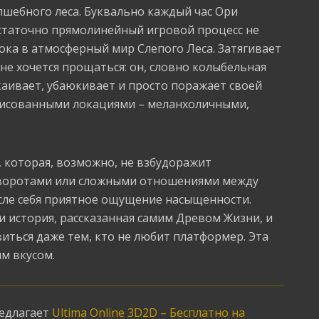
лшебного леса. Буквально каждый час Ори
статочно прямолинейный игровой процесс не
рока в атмосферный мир Слепого Леса. Затягивает
 не хочется прощаться: он, словно колыбельная
окаивает, убаюкивает и просто поражает своей
рисованными локациями – меланхоличными,
ра, которая, возможно, не взбудоражит
оротами или сложными отношениями между
осле себя приятное ощущение насыщенности.
 и история, рассказанная самим Древом Жизни, и
ться даже тем, кто не любит платформер. Эта
им вкусом.
редлагает
Ultima Online 3D2D – Бесплатно на