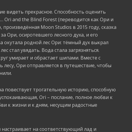
ение видеть прекрасное. Способность оценить
 Ori and the Blind Forest (переводится как Ори и
, произведённая Moon Studios в 2015 году, сказка
а Ори, осиротевшего лесного духа, и его
 окутала родной лес Ори: тёмный дух выкрал
ес стал увядать. Вода стала загрязняться.
круг умирает и обрастает шипами. Вместе с
ь лесу, Ори отправляется в путешествие, чтобы
нили.
на повествует трогательную историю, способную
 успокаивающая, Ori – послание, полное любви к
ви к жизни и к дням, несущим радостные
 настраивает на соответствующий лад и