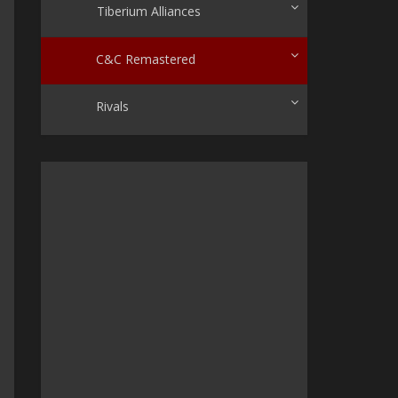
Tiberium Alliances
C&C Remastered
Rivals