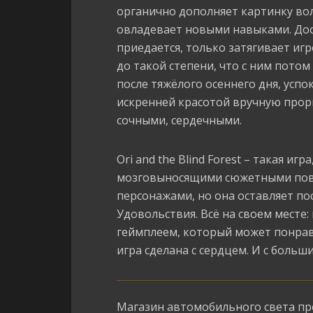
органично дополняет картинку во
овладевает новыми навыками. До
приедается, только затягивает иг
до такой степени, что с ним потом
после тяжёлого осеннего дня, усп
искренней красотой вручную про
сочными, сердечными.
Ori and the Blind Forest – такая иг
мозговыносящими сюжетными пов
персонажами, но она оставляет п
Удовольствия. Всё на своем месте:
геймплеем, который может понрави
игра сделана с сердцем. И с больш
Магазин автомобильного света п