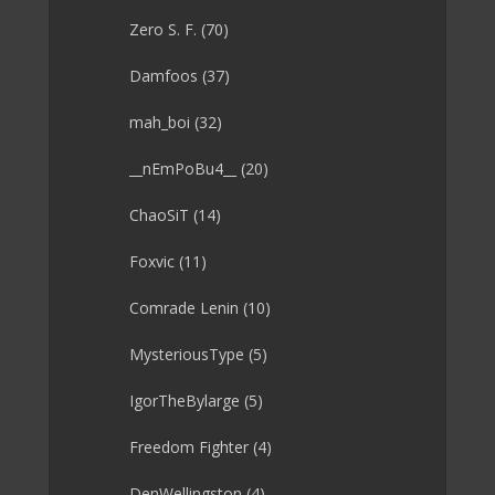
Zero S. F.
(70)
Damfoos
(37)
mah_boi
(32)
__nEmPoBu4__
(20)
ChaoSiT
(14)
Foxvic
(11)
Comrade Lenin
(10)
MysteriousType
(5)
IgorTheBylarge
(5)
Freedom Fighter
(4)
DenWellingston
(4)