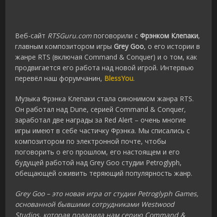
Веб-сайт
RTSGuru.com
поговорили с
Фрэнком Клепаки
,
главным композитором игры
Grey Goo
, о его истории в
жанре RTS (включая Command & Conquer) и о том, как
продвигается его работа над новой игрой. Интервью
перевёл наш форумчанин,
BlessYou
.
Музыка Фрэнка Клепаки стала синонимом жанра RTS.
Он работал над Dune, серией Command & Conquer,
заработал две награды за Red Alert – очень многие
игры имеют в себе частичку Фрэнка. Мы списались с
композитором по электронной почте, чтобы
поговорить о его прошлом, его настоящем и его
будущей работой над Grey Goo студии Petroglyph,
обещающей оживить теряющий популярность жанр.
Grey Goo – это новая игра от студии Petroglyph Games,
основанной бывшими сотрудниками Westwood
Studios, которая подарила нам серию Command &