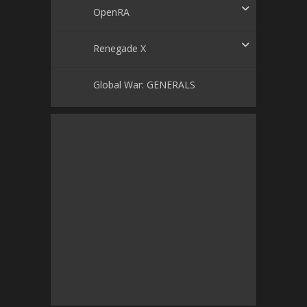
OpenRA
Renegade X
Global War: GENERALS