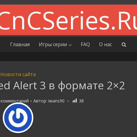
Главная
Игры серии
FAQ
О нас
Новости сайта
d Alert 3 в формате 2×2
 комментарий
Автор:
iwans90
38