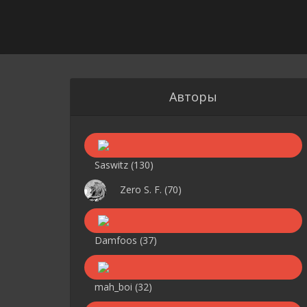
Авторы
Saswitz
(130)
Zero S. F.
(70)
Damfoos
(37)
mah_boi
(32)