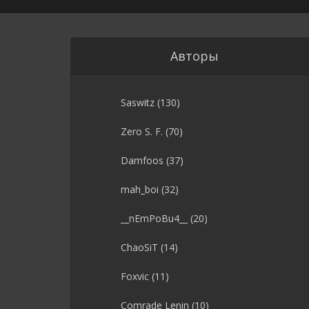
Авторы
Saswitz
(130)
Zero S. F.
(70)
Damfoos
(37)
mah_boi
(32)
__nEmPoBu4__
(20)
ChaoSiT
(14)
Foxvic
(11)
Comrade Lenin
(10)