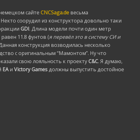
 немецком сайте
CNCSaga.de
весьма
 Некто соорудил из конструктора довольно таки
 фракции
GDI
. Длина модели почти один метр
с равен 11.8 фунтов (
я перевёл это в систему СИ и
. Данная конструкция возводилась несколько
дство с оригинальным “Мамонтом”. Ну что
оказали свою лояльность к проекту
C&C
. Я думаю,
й
EA
и
Victory Games
должны выпустить достойное