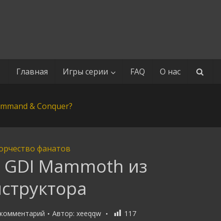
Главная
Игры серии
FAQ
О нас
орчество фанатов
 GDI Mammoth из
нструктора
 комментарий
Автор:
xeeqqw
117