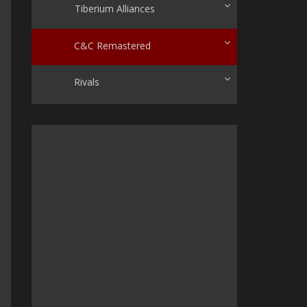
Tiberium Alliances
C&C Remastered
Rivals