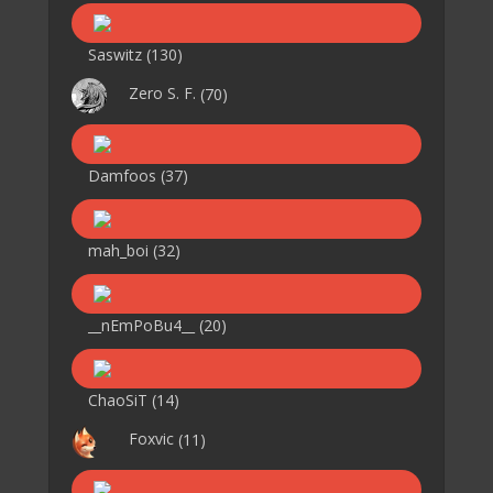
Saswitz
(130)
Zero S. F.
(70)
Damfoos
(37)
mah_boi
(32)
__nEmPoBu4__
(20)
ChaoSiT
(14)
Foxvic
(11)