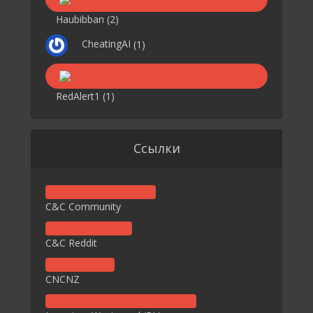
Haubibban
(2)
CheatingAI
(1)
RedAlert1
(1)
Ссылки
C&C Community
C&C Reddit
CNCNZ