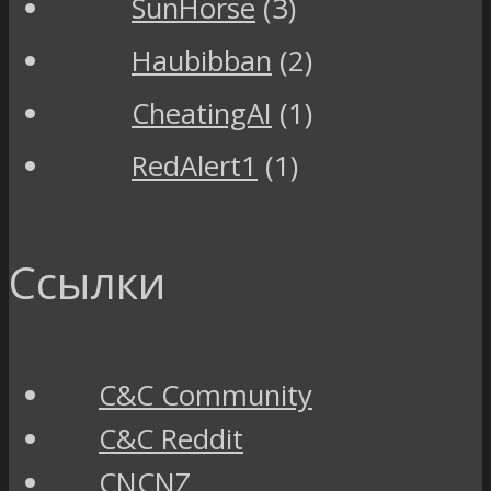
SunHorse
(3)
Haubibban
(2)
CheatingAI
(1)
RedAlert1
(1)
Ссылки
C&C Community
C&C Reddit
CNCNZ