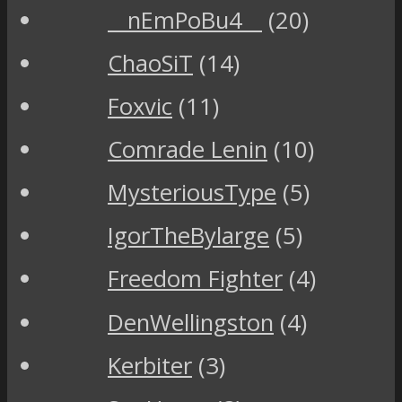
__nEmPoBu4__
(20)
ChaoSiT
(14)
Foxvic
(11)
Comrade Lenin
(10)
MysteriousType
(5)
IgorTheBylarge
(5)
Freedom Fighter
(4)
DenWellingston
(4)
Kerbiter
(3)