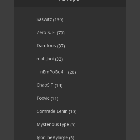
Saswitz
(130)
Zero S. F.
(70)
Damfoos
(37)
mah_boi
(32)
__nEmPoBu4__
(20)
ChaoSiT
(14)
Foxvic
(11)
Comrade Lenin
(10)
MysteriousType
(5)
IgorTheBylarge
(5)