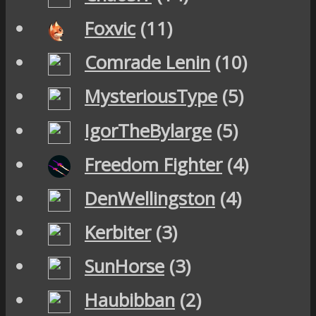
Foxvic
(11)
Comrade Lenin
(10)
MysteriousType
(5)
IgorTheBylarge
(5)
Freedom Fighter
(4)
DenWellingston
(4)
Kerbiter
(3)
SunHorse
(3)
Haubibban
(2)