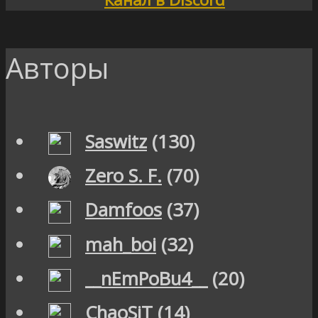
Авторы
Saswitz
(130)
Zero S. F.
(70)
Damfoos
(37)
mah_boi
(32)
__nEmPoBu4__
(20)
ChaoSiT
(14)