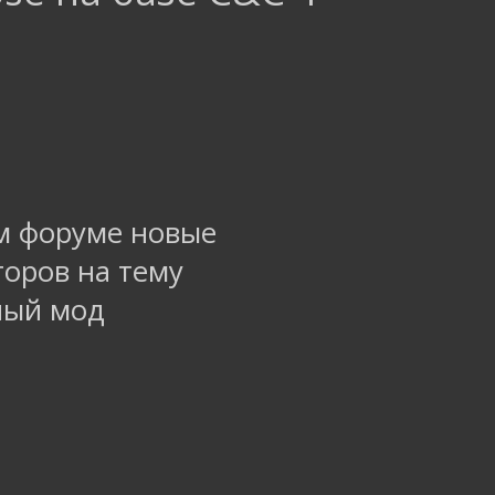
м форуме новые
оров на тему
ный мод