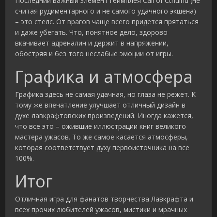
Последний важный элемент геймплея Call of Cthulhu (не
считая рудиментарного и не самого удачного экшена)
– это стелс. От врагов чаще всего придется прятаться
и даже убегать. Что, понятное дело, здорово
вкачивает адреналин и держит в напряжении,
обостряя и без того неслабые эмоции от игры.
Графика и атмосфера
Графика здесь не самая удачная, но глаза не режет. К
тому же впечатление улучшает отличный дизайн в
духе лавкрафтовских произведений. Иногда кажется,
что все это – ожившие иллюстрации книг великого
мастера ужасов. То же самое касается атмосферы,
которая соответствует духу первоисточника на все
100%.
Итог
Отличная игра для фанатов творчества Лавкрафта и
всех прочих любителей ужасов, мистики и мрачных