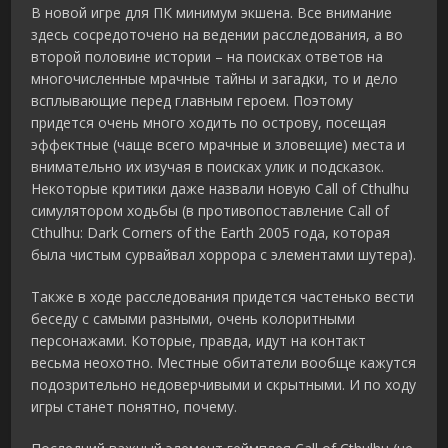
В новой игре для ПК минимум экшена. Все внимание
здесь сосредоточено на ведении расследования, а во
второй половине истории – на поисках ответов на
многочисленные мрачные тайны и загадки, то и дело
всплывающие перед главным героем. Поэтому
придется очень много ходить по острову, посещая
эффектные (чаще всего мрачные и зловещие) места и
внимательно их изучая в поисках улик и подсказок.
Некоторые критики даже назвали новую Call of Cthulhu
симулятором ходьбы (в противопоставление Call of
Cthulhu: Dark Corners of the Earth 2005 года, которая
была чистым сурвайвал хоррора с элементами шутера).
Также в ходе расследования придется частенько вести
беседу с самыми разными, очень колоритными
персонажами. Которые, правда, идут на контакт
весьма неохотно. Местные обитатели вообще кажутся
подозрительно недоверчивыми и скрытными. И по ходу
игры станет понятно, почему.