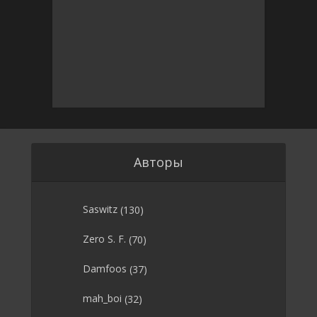
Авторы
Saswitz
(130)
Zero S. F.
(70)
Damfoos
(37)
mah_boi
(32)